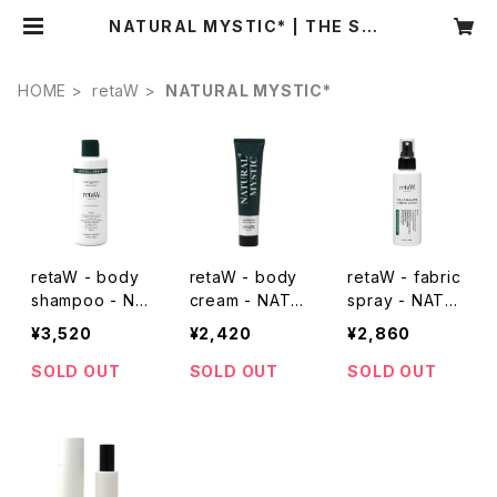
NATURAL MYSTIC* | THE STO
RE
HOME
retaW
NATURAL MYSTIC*
retaW - body
retaW - body
retaW - fabric
shampoo - NA
cream - NATU
spray - NATU
TURAL MYSTI
RAL MYSTIC*
RAL MYSTIC*
¥3,520
¥2,420
¥2,860
C*
SOLD OUT
SOLD OUT
SOLD OUT