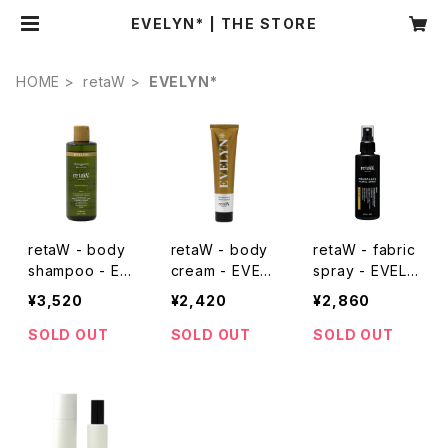
EVELYN* | THE STORE
HOME
retaW
EVELYN*
retaW - body
retaW - body
retaW - fabric
shampoo - EV
cream - EVEL
spray - EVELY
ELYN*
YN*
N*
¥3,520
¥2,420
¥2,860
SOLD OUT
SOLD OUT
SOLD OUT