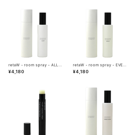
retaW - room spray - ALLE
retaW - room spray - EVEL
N*
YN*
¥4,180
¥4,180