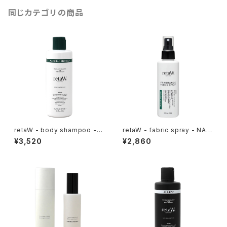
同じカテゴリの商品
retaW - body shampoo - N
retaW - fabric spray - NAT
ATURAL MYSTIC*
URAL MYSTIC*
¥3,520
¥2,860