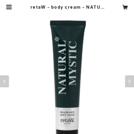
retaW - body cream - NATUR
AL MYSTIC* | THE STORE