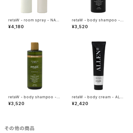
retaW - room spray - NAT
retaW - body shampoo - A
URAL MYSTIC*
LLEN*
¥4,180
¥3,520
retaW - body shampoo - E
retaW - body cream - ALLE
VELYN*
N*
¥3,520
¥2,420
その他の商品