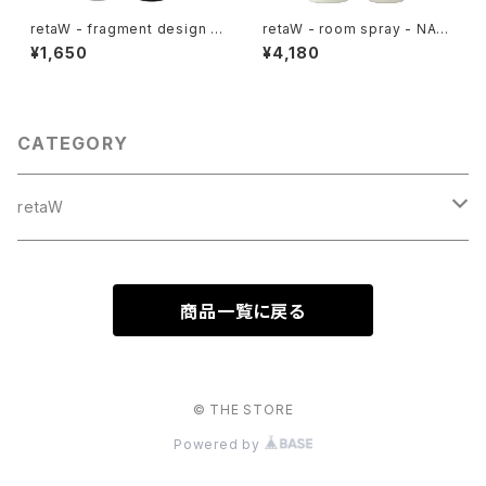
retaW - fragment design -
retaW - room spray - NAT
lip balm - black
URAL MYSTIC*
¥1,650
¥4,180
CATEGORY
retaW
NATURAL MYSTIC*
商品一覧に戻る
ALLEN*
EVELYN*
© THE STORE
Powered by
MOOD*