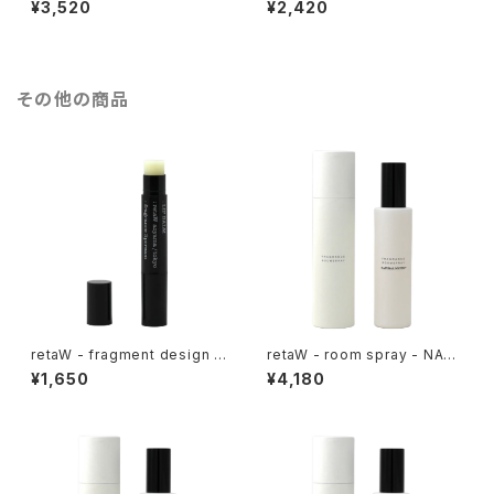
¥3,520
¥2,420
その他の商品
retaW - fragment design -
retaW - room spray - NAT
lip balm - black
URAL MYSTIC*
¥1,650
¥4,180