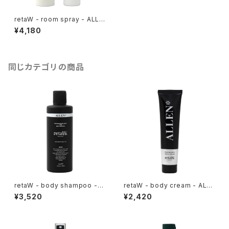
retaW - room spray - ALLE
N*
¥4,180
同じカテゴリの商品
retaW - body shampoo - A
retaW - body cream - ALLE
LLEN*
N*
¥3,520
¥2,420