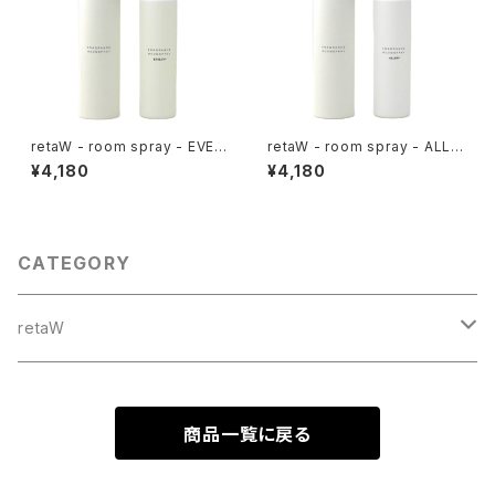
retaW - room spray - EVEL
retaW - room spray - ALLE
YN*
N*
¥4,180
¥4,180
CATEGORY
retaW
NATURAL MYSTIC*
商品一覧に戻る
ALLEN*