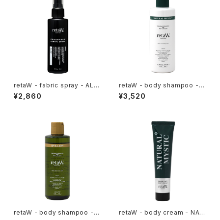
retaW - fabric spray - ALL
retaW - body shampoo - N
EN*
ATURAL MYSTIC*
¥2,860
¥3,520
retaW - body shampoo - E
retaW - body cream - NAT
VELYN*
URAL MYSTIC*