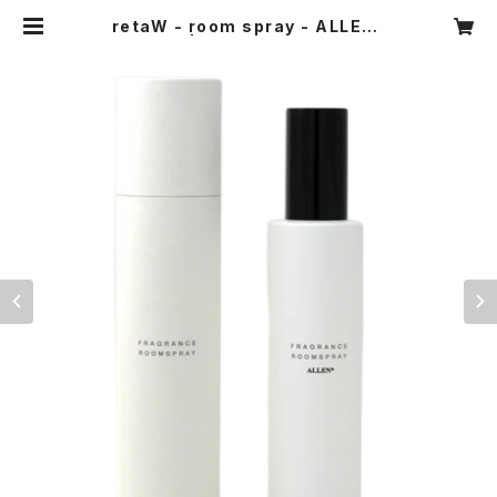
retaW - room spray - ALLEN*
| THE STORE